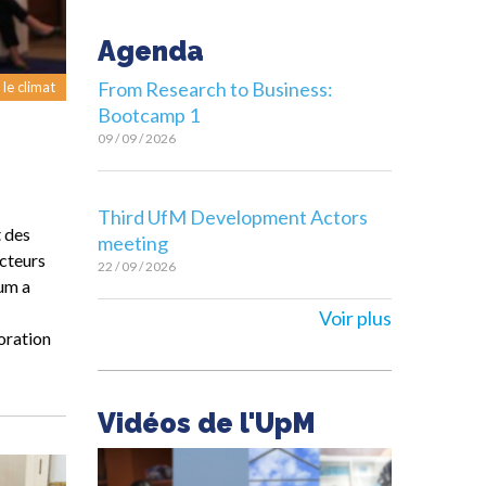
Agenda
From Research to Business:
 le climat
Bootcamp 1
09 / 09 / 2026
Third UfM Development Actors
t des
meeting
acteurs
22 / 09 / 2026
rum a
Voir plus
boration
Vidéos de l'UpM