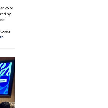
er 26 to
ized by
eer
 topics
ite