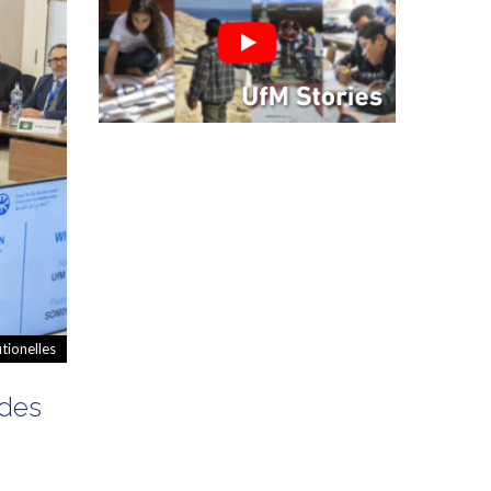
utionelles
 des