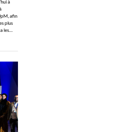
hui à
à
’UpM, afin
es plus
ra les…