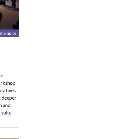
t emploi
he
orkshop
ntatives
r deeper
n and
a suite