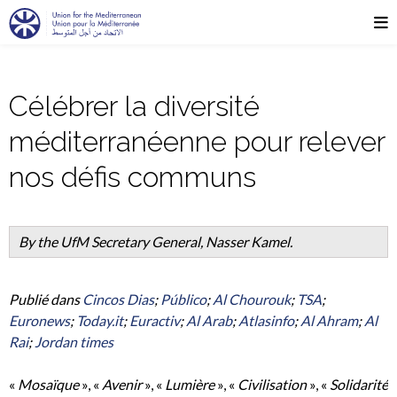
Célébrer la diversité
méditerranéenne pour relever
nos défis communs
By the UfM Secretary General, Nasser Kamel.
Publié dans
Cincos Dias
;
Público
;
Al Chourouk
;
TSA
;
Euronews
;
Today.it
;
Euractiv
;
Al Arab
;
Atlasinfo
;
Al Ahram
;
Al
Rai
;
Jordan times
«
Mosaïque
», «
Avenir
», «
Lumière
», «
Civilisation
», «
Solidarité