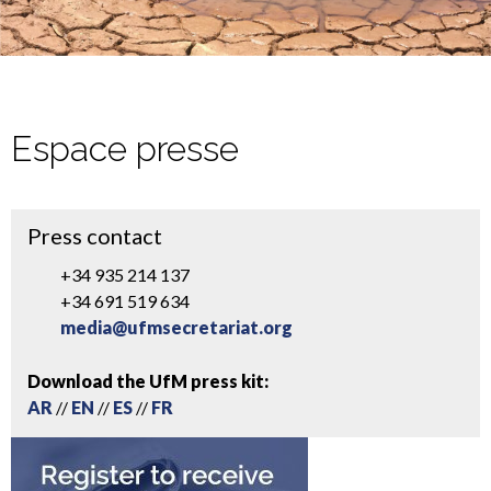
Espace presse
Press contact
+34 935 214 137
+34 691 519 634
media@ufmsecretariat.org
Download the UfM press kit:
AR
//
EN
//
ES
//
FR