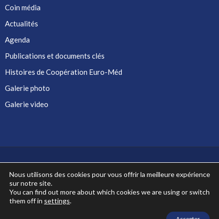
Coin média
Actualités
Agenda
Publications et documents clés
Histoires de Coopération Euro-Méd
Galerie photo
Galerie video
Nous utilisons des cookies pour vous offrir la meilleure expérience
sur notre site.
Co-financé par l'Union européenne
You can find out more about which cookies we are using or switch
them off in
settings
.
Accepter