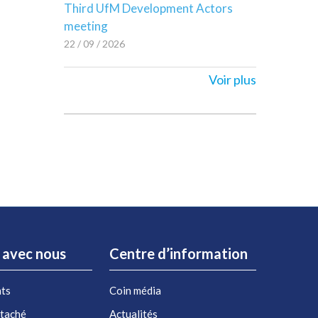
Third UfM Development Actors
meeting
22 / 09 / 2026
Voir plus
r avec nous
Centre d’information
nts
Coin média
étaché
Actualités