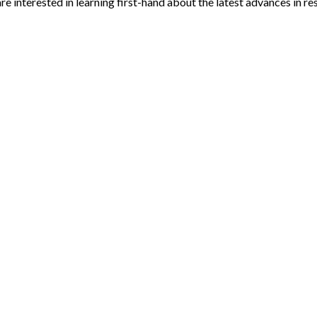
are interested in learning first-hand about the latest advances in r