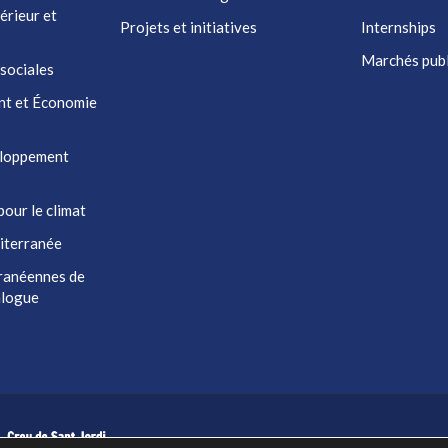
érieur et
Projets et initiatives
Internships
Marchés publ
 sociales
nt et Économie
eloppement
pour le climat
iterranée
ranéennes de
ialogue