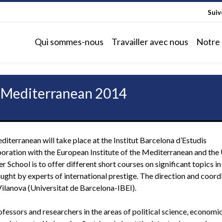
Sui
Qui sommes-nous
Travailler avec nous
Notre 
e Mediterranean 2014
diterranean will take place at the Institut Barcelona d’Estudis
laboration with the European Institute of the Mediterranean and the
School is to offer different short courses on significant topics in
aught by experts of international prestige. The direction and coord
Vilanova (Universitat de Barcelona-IBEI).
essors and researchers in the areas of political science, economic