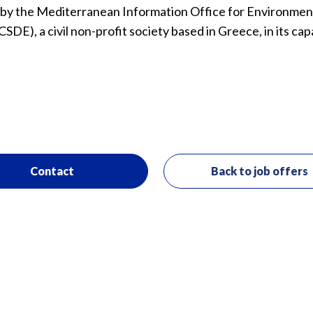
ed by the Mediterranean Information Office for Environmen
), a civil non-profit society based in Greece, in its cap
Contact
Back to job offers