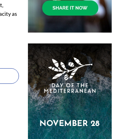
t,
acity as