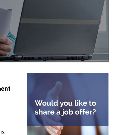
ment
is,