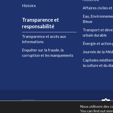
Histoire
Affaires civiles et
Eau, Environneme
Transparence et
Bleue
responsabilité
Transport et dév
urbain durable
Transparence et accès aux
informations
Énergie et action 
Enquêter sur la fraude, la
Journée de la Méd
corruption et les manquements
Capitales méditer
la culture et du d
Co-financé par l'Union européenne
Nous utilisons des co
You can find out mor