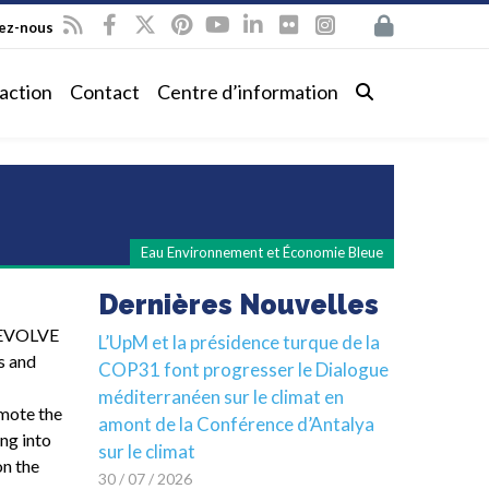
vez-nous
action
Contact
Centre d’information
Eau Environnement et Économie Bleue
Dernières Nouvelles
O-EVOLVE
L’UpM et la présidence turque de la
s and
COP31 font progresser le Dialogue
méditerranéen sur le climat en
omote the
amont de la Conférence d’Antalya
ing into
sur le climat
on the
30 / 07 / 2026