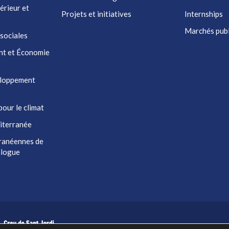
érieur et
Projets et initiatives
Internships
Marchés publ
 sociales
nt et Économie
eloppement
pour le climat
iterranée
ranéennes de
ialogue