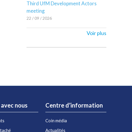
Third UfM Development Actors
meeting
22 / 09 / 2026
Voir plus
r avec nous
Centre d’information
nts
Coin média
étaché
Actualités