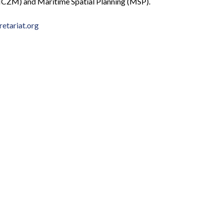
ICZM) and Maritime Spatial Planning (MSP).
etariat.org