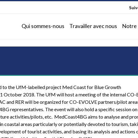
Sui
Qui sommes-nous
Travailler avec nous
Notre 
ed to the UfM-labelled project Med Coast for Blue Growth
31 October 2018. The UfM will host a meeting of the internal C
RAC and RER will be organized for CO-EVOLVE partners/pilot area
BG representatives. The event will also hold a specific session on
ture activities/pilots, etc. MedCoast4BG aims to analyse and pr
n coastal areas particularly or potentially devoted to tourism, tak
lopment of tourist activities, and basing its analysis and actions 