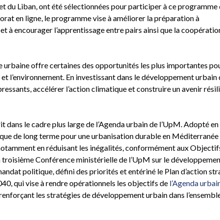
e et du Liban, ont été sélectionnées pour participer à ce programme
orat en ligne, le programme vise à améliorer la préparation à
 et à encourager l’apprentissage entre pairs ainsi que la coopératio
ue urbaine offre certaines des opportunités les plus importantes po
e et l’environnement. En investissant dans le développement urbain 
essants, accélérer l’action climatique et construire un avenir résili
t dans le cadre plus large de l’Agenda urbain de l’UpM. Adopté en
ique de long terme pour une urbanisation durable en Méditerranée
es, notamment en réduisant les inégalités, conformément aux Objectif
troisième Conférence ministérielle de l’UpM sur le développemen
andat politique, défini des priorités et entériné le Plan d’action st
0, qui vise à rendre opérationnels les objectifs de
l’Agenda urbai
renforçant les stratégies de développement urbain dans l’ensemble