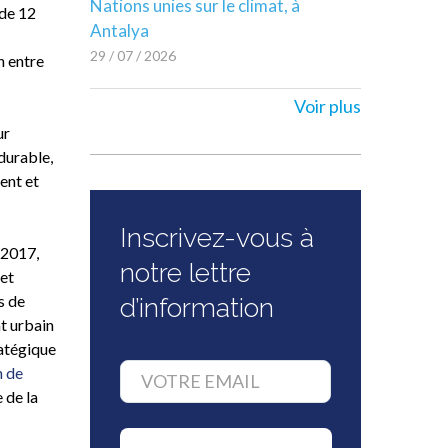
Nations unies sur le climat, à
 de 12
Antalya
29 / 07 / 2026
n entre
Voir plus
ur
durable,
ent et
Inscrivez-vous à
 2017,
notre lettre
 et
s de
d’information
t urbain
ratégique
n de
 de la