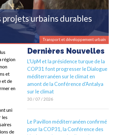
projets urbains durables
Transport et développement urbain
Dernières Nouvelles
lus
a région
L’UpM et la présidence turque de la
 non
COP31 font progresser le Dialogue
ns et
méditerranéen sur le climat en
e et de
amont de la Conférence d’Antalya
ormer en
sur le climat
30 / 07 / 2026
nt uni
 les
Le Pavillon méditerranéen confirmé
saires
pour la COP31, la Conférence des
ions de