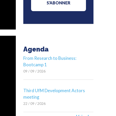
Agenda
From Research to Business:
Bootcamp 1
09 / 09 / 2026
Third UfM Development Actors
meeting
22 / 09 / 2026