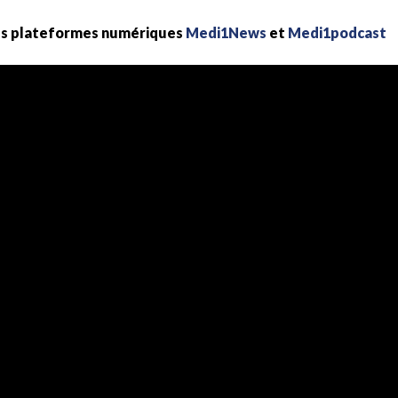
les plateformes numériques
Medi1News
et
Medi1podcast