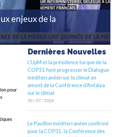
ux enjeux de la
Dernières Nouvelles
L’UpM et la présidence turque de la
a
COP31 font progresser le Dialogue
méditerranéen sur le climat en
amont de la Conférence d’Antalya
nion pour
sur le climat
es
30 / 07 / 2026
tiques
Le Pavillon méditerranéen confirmé
pour la COP31, la Conférence des