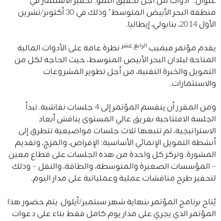
منطقة البحر الأبيض المتوسط” وذلك في 30 أكتوبر/تشرين
الأول 2014، بنابولي، إيطاليا.
الرابع عشر
يقدم مؤتمر فيميب
نظرة عامة على الأدوات المالية
المتاحة لبلدان البحر الأبيض المتوسط، حيث الحاجة لكل من
التمويل والخبرة التقنية، من أجل تطوير المشروعات
والاستثمارات.
ومن المقرر أن ينقسم المؤتمر إلى 4 جلسات نقاشية. تبدأ
الجلسة الافتتاحية بفريق عالي المستوى يناقش أبعاد
الاستراتيجية، ثم تتبعها ثلاث جلسات مواضيعية تتطرق إلى
أنشطة التمويل الإنمائي الأساسية: الإقراض، والمزج، وتقديم
المشورة. وتركز كل واحدة من هذه الجلسات على قطاع معين
– المؤسسات الصغيرة والمتوسطة، والطاقة، والنقل – وذلك
لتحفيز طرح مناقشات عملية وعملياتية على مدار اليوم.
يُتاح برنامج المؤتمر بنهاية شهر سبتمبر/أيلول. يتم حضور هذا
المؤتمر الذي يجري على مدار يوم كامل فقط بناء على دعوات