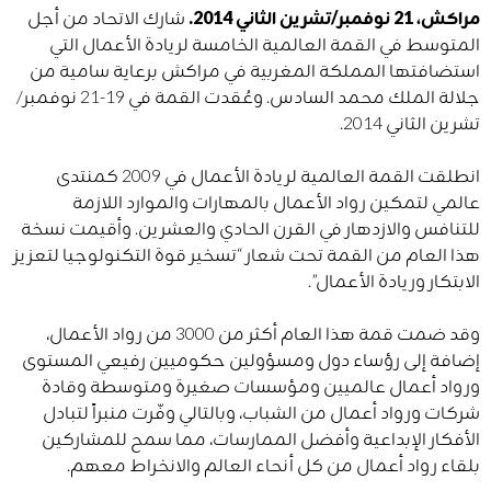
مراكش، 21 نوفمبر/تشرين الثاني 2014.
شارك الاتحاد من أجل
المتوسط في القمة العالمية الخامسة لريادة الأعمال التي
استضافتها المملكة المغربية في مراكش برعاية سامية من
جلالة الملك محمد السادس. وعُقدت القمة في 19-21 نوفمبر/
تشرين الثاني 2014.
انطلقت القمة العالمية لريادة الأعمال في 2009 كمنتدى
عالمي لتمكين رواد الأعمال بالمهارات والموارد اللازمة
للتنافس والازدهار في القرن الحادي والعشرين. وأقيمت نسخة
هذا العام من القمة تحت شعار “تسخير قوة التكنولوجيا لتعزيز
الابتكار وريادة الأعمال”.
وقد ضمت قمة هذا العام أكثر من 3000 من رواد الأعمال،
إضافة إلى رؤساء دول ومسؤولين حكوميين رفيعي المستوى
ورواد أعمال عالميين ومؤسسات صغيرة ومتوسطة وقادة
شركات ورواد أعمال من الشباب، وبالتالي وفّرت منبراً لتبادل
الأفكار الإبداعية وأفضل الممارسات، مما سمح للمشاركين
بلقاء رواد أعمال من كل أنحاء العالم والانخراط معهم.