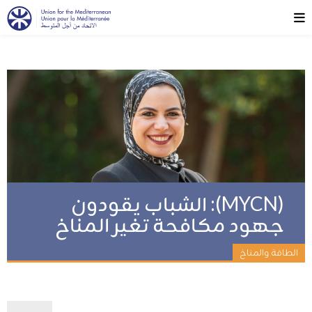
(MYCN): الشباب يقودون
جهود مكافحة تغير المناخ
الطاقة والمناخ