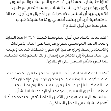
تفاؤلها بشأن المستقبل: “واضعو السياسات والسياسيون
يأتون ويذهبون، لكن التزام الشباب ومشاركتهم سيظلان
قائمين. نريد أن تستمر هذه حركة عبر الأجيال من أجل العدالة
الاجتماعية- أريد أن ينضم أطفالي يومًا ما لشبكة شباب
المتوسط من أجل المناخ”!
” لقد ساند الاتحاد من أجل المتوسط ​​شبكة MYCN منذ البداية،
و قدم الدعم المؤسسي لتعزيز قدرتها على اتخاذ الإجراءات
والاستماع إليها. وترى هاجر: “أن تكون منظمة شبابية وترغب
في اتخاذ خطوة إلى الأمام في إيصال رأيك للحكومات المحلية،
هذا ليس بالأمر السهل على الإطلاق”.
“يمنحنا دعم الاتحاد من أجل المتوسط ​​مزيدًا من المصداقية
أمام حكوماتنا الوطنية، والمزيد من الوضوح. وإلا فلن يكون
من الممكن لنا إجراء الكثير من التغيير. فاليوم تطلب منا
منظمات أخرى التعبيرعن موقفنا أو الإدلاء بياناتنا بشأن
سياساتها الإقليمية، وحتى الأمين العام للأمم المتحدة قد أدرك
أهمية الشباب في العمل المناخي “.