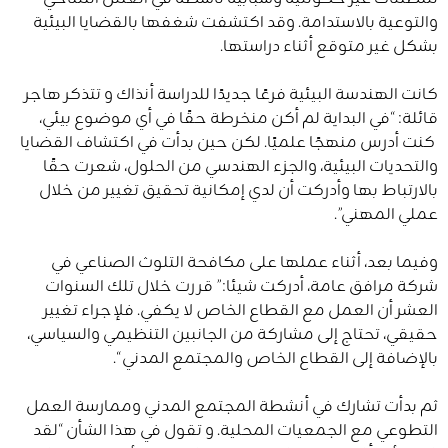
والتوعية بالاستدامة. وقد اكتشفت شغفها بالقضايا البيئية
بشكل غير متوقع أثناء دراستها.
كانت الهندسة البيئية فرعًا جديدًا للدراسة أنذاك و تتذكر هاجر
قائلة: “في البداية لم أكن منخرطة حقًا في أي موضوع بيئي،
كنت أدرس منهجًا علميًا. لكن حين بدأت في اكتشاف القضايا
والتحديات البيئية، والجزء الهندسي من الحلول، شعرت حقًا
بالارتباط بها وأدركت أن لدي إمكانية تحقيق تغيير من خلال
عملي المهني”.
وفيما بعد، أثناء عملها على مكافحة التلوث الصناعي في
شركة مرافق عامة، أدركت شيئا:” قررت خلال تلك السنوات
العشر أن العمل مع القطاع الخاص لا يكفي. فلإجراء تغيير
حقيقي، تحتاج إلى مشاركة من الجانبين التنظيمي والسياسي،
بالإضافة إلى القطاع الخاص والمجتمع المدني “.
ثم بدأت تشارك في أنشطة المجتمع المدني وممارسة العمل
التطوعي مع الجمعيات المحلية. و تقول في هذا الشأن “لقد