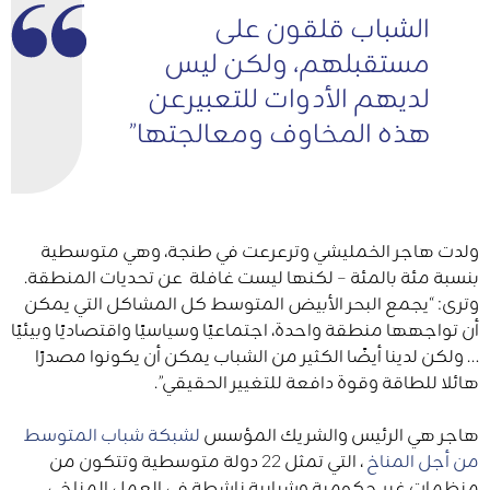
الشباب قلقون على
مستقبلهم، ولكن ليس
لديهم الأدوات للتعبيرعن
هذه المخاوف ومعالجتها”
ولدت هاجر الخمليشي وترعرعت في طنجة، وهي متوسطية
بنسبة مئة بالمئة – لكنها ليست غافلة عن تحديات المنطقة.
وترى: “يجمع البحر الأبيض المتوسط ​​كل المشاكل التي يمكن
أن تواجهها منطقة واحدة، اجتماعيًا وسياسيًا واقتصاديًا وبيئيًا
… ولكن لدينا أيضًا الكثير من الشباب يمكن أن يكونوا مصدرًا
هائلا للطاقة وقوة دافعة للتغيير الحقيقي”.
هاجر هي الرئيس والشريك المؤسس
لشبكة شباب المتوسط
​​من أجل المناخ
، التي تمثل 22 دولة متوسطية وتتكون من
منظمات غير حكومية وشبابية ناشطة في العمل المناخي