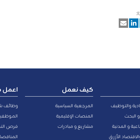
:
كيف نعمل
اعمل م
ادية والتوظيف
المرجعية السياسية
وظائف ش
و البحث
المنصات الإقليمية
الموظفين
عية و المدنية
مشاريع و مبادرات
فرص التد
والاقتصاد الأزرق
المناقص