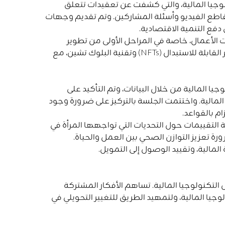
لوجيا المالية، والتي كشفت عن تعقيدات تتعلق
مقاطع الفيديو وأسئلة المشاركين. وتم تقديم وجهات
 دفع التنمية الاقتصادية.
ات الأعمال، خاصة في المراحل الأولى من تطوير
الشركات الناشئة. قامت الجلسة أيضًا بتحليل التقاطع بين الرموز الرقمية غير القابلة للاستبدال (NFTs) وتقنية البلوك تشين، مع
يا المالية من خلال البيانات، وتم التأكيد على
المالية. واختتمت الجلسة بالتركيز على ضرورة وجود
م بالقواعد.
ة التقييمات حول التحديات التي تواجهها المرأة في
ورة تعزيز التوازن الصحي بين العمل والحياة.
لمالية، وتقييد الوصول إلى التمويل.
لتكنولوجيا المالية. تساهم الأفكار المشتركة
يا المالية، ولتمهيد الطريق للتغيير التحويلي في