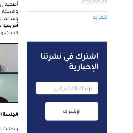
29 / 07 / 2026
أهمية ريا
والابتكار
للمزيد
وقد تم ال
أفريقيا: 
الحدث، وه
اشترك في نشرتنا
الإخبارية
الجلسة ال
وتخللت ال