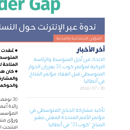
ندوة عبر الإنترنت حول النس
الشؤون الاجتماعية والمدنية
أخر الأخبار
• عُقدت ن
الاتحاد من أجل المتوسط والرئاسة
المتاحة ل
التركية لمؤتمر كوب 31 يعززان الحوار
• كان هذا
المتوسطي قبل انعقاد مؤتمر المناخ
والمشاركي
في أنطاليا
والحوكمة
30 / 07 / 2026
30 نوفمبر 2023 – عقدت ندوة عبر الإنترنت بعنوان
رائدة أعم
تأكيد مشاركة الجناح المتوسطي في
المؤسسة ا
مؤتمر الأمم المتحدة المعني بتغير
ورؤى متن
المناخ “كوب31” في أنطاليا
افتتحت ا