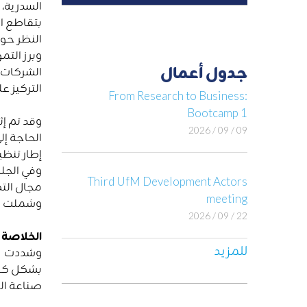
السدرية، 
بتقاطع ال
النظر حول
وبرز التم
جدول أعمال
التركيز ع
From Research to Business:
Bootcamp 1
وقد تم إث
09 / 09 / 2026
الحاجة إل
إطار تنظي
وفي الجلس
Third UfM Development Actors
مجال التك
meeting
وشملت الت
22 / 09 / 2026
الخلاصة و
للمزيد
وشددت الن
بشكل كبير
صناعة الت