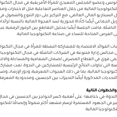
تونس، وعضو المجلس التنفيذي للمرأة الأفريقية في مجال التكنو
تكنولوجيا المالية من خلال العناصر التفاعلية مثل الاختبارات و
 السيناريو المالي العالمي، مع التركيز على دور التنوع والشمول في
ويل الجماعي أيضًا كأداة محورية لسد الفجوة المالية بالنسبة لرائد
لى الفرص المتاحة للنساء في صناعة التكنولوجيا المالية.
بات الفوائد الاقتصادية للمشاركة النشطة للمرأة في مجال التكنولوج
ى مجالس إدارة متنوعة في الشركات الناشئة في مجال التكنولوجيا 
مي قوي في القطاع المصرفي لضمان الشفافية والمساءلة والالتزا
ة التي تناولت النتائج الرئيسية للمشاركين في الندوة، تمت مشارك
نولوجيا المالية، بما في ذلك الفجوات المعرفية، ودور الإرشاد، وضر
حديات المذكورة أيضًا التحيزات بين الجنسين، ومحدودية المعرفة ا
الخطوات التالية
دوة-في ختامها- على أهمية كسر الحواجز بين الجنسين في مجال ا
 في الجهود المستمرة لرسم مشهد أكثر شمولاً وإنصافًا للتكنولوج
كنولوجيا المالية