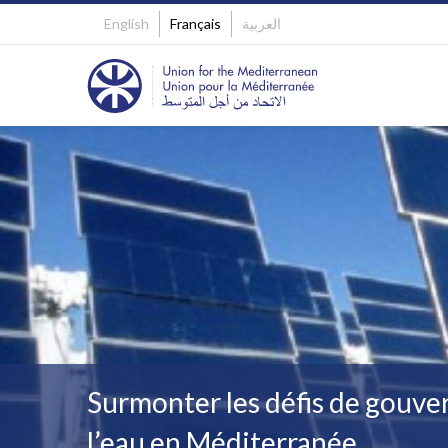
English
Français
العربية
Surmonter les défis de gouver
l’eau en Méditerranée