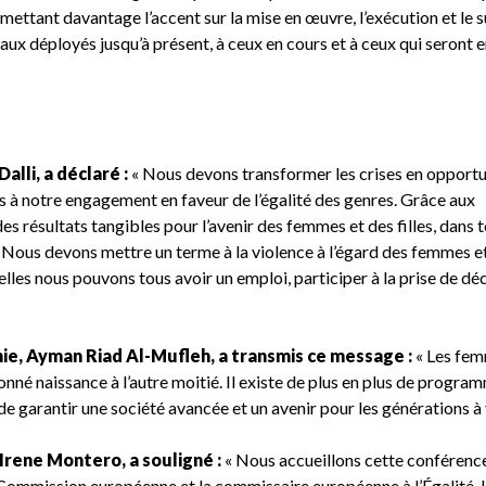
mettant davantage l’accent sur la mise en œuvre, l’exécution et le s
naux déployés jusqu’à présent, à ceux en cours et à ceux qui seront 
alli, a déclaré :
« Nous devons transformer les crises en opportu
s à notre engagement en faveur de l’égalité des genres. Grâce aux
 résultats tangibles pour l’avenir des femmes et des filles, dans t
. Nous devons mettre un terme à la violence à l’égard des femmes e
elles nous pouvons tous avoir un emploi, participer à la prise de déc
ie, Ayman Riad Al-Mufleh, a transmis ce message :
« Les fe
onné naissance à l’autre moitié. Il existe de plus en plus de progra
 de garantir une société avancée et un avenir pour les générations à 
 Irene Montero, a souligné :
« Nous accueillons cette conférenc
a Commission européenne et la commissaire européenne à l’Égalité,