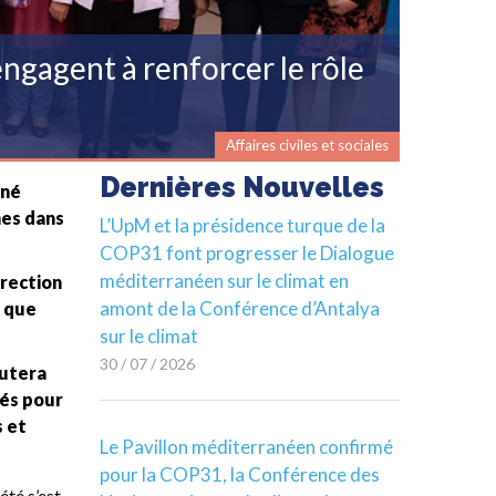
engagent à renforcer le rôle
Affaires civiles et sociales
Dernières Nouvelles
gné
mes dans
L’UpM et la présidence turque de la
COP31 font progresser le Dialogue
méditerranéen sur le climat en
irection
amont de la Conférence d’Antalya
i que
sur le climat
30 / 07 / 2026
butera
lés pour
s et
Le Pavillon méditerranéen confirmé
pour la COP31, la Conférence des
été s’est