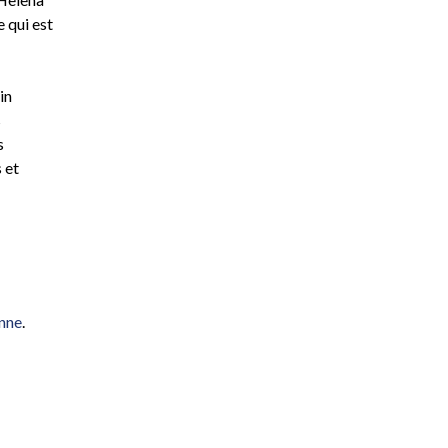
 qui est
in
s
s
 et
enne
.