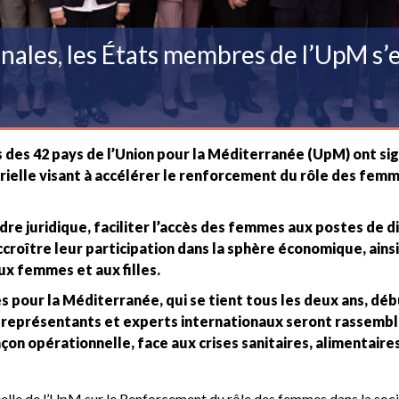
nales, les États membres de l’UpM s’
s des 42 pays de l’Union pour la Méditerranée (UpM) ont si
érielle visant à accélérer le renforcement du rôle des fem
dre juridique, faciliter l’accès des femmes aux postes de d
accroître leur participation dans la sphère économique, ains
ux femmes et aux filles.
 pour la Méditerranée, qui se tient tous les deux ans, dé
s représentants et experts internationaux seront rassemb
on opérationnelle, face aux crises sanitaires, alimentaire
elle de l’UpM sur le Renforcement du rôle des femmes dans la soci