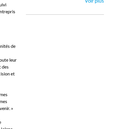
Voir plus
uivi
entrepris
nités de
oute leur
t des
ision et
mmes
mmes
venir. »
e
 Helena