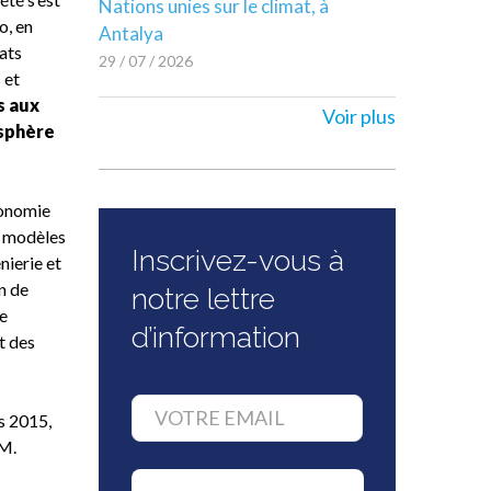
Nations unies sur le climat, à
o, en
Antalya
ats
29 / 07 / 2026
 et
s aux
Voir plus
 sphère
conomie
e modèles
Inscrivez-vous à
nierie et
n de
notre lettre
de
d’information
t des
s 2015,
pM.