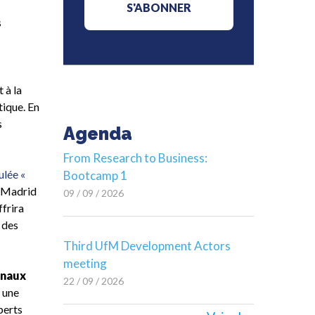
s
 à la
tique. En
s
Agenda
From Research to Business:
tulée
«
Bootcamp 1
à Madrid
09 / 09 / 2026
ffrira
 des
Third UfM Development Actors
meeting
onaux
22 / 09 / 2026
r une
perts