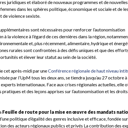
res juridiques et élaboré de nouveaux programmes et de nouvelles
es femmes dans les sphères politique, économique et sociale et de le
t de violence sexiste.
 supplémentaires sont nécessaires pour renforcer l’autonomisation
 à la violence à l’égard de ces dernières dans la région, notamment
nvironnementale et, plus récemment, alimentaire, hydrique et énergé
ones rurales sont confrontées à des défis uniques et que des effort
rtunités et élever leur statut au sein de la société.
vie cet après-midi par une
Conférence régionale de haut niveau inti
isée par l’UpM tous les deux ans, se tiendra jusqu’au 27 octobre 
experts internationaux. Face aux crises régionales actuelles, elle o
pratiques et des leçons apprises sur l’autonomisation et les droits
la
Feuille de route pour la mise en œuvre des mandats nati
 d’une politique d’égalité des genres inclusive et efficace, fondée su
ion des acteurs régionaux publics et privés La contribution des ex