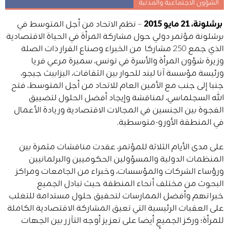
الشؤون الاجتماعية والمدنية
برشلونة، 21 مايو 2015
– نظم الاتحاد من أجل المتوسط في
برشلونة مؤتمر دولي حول مشاركة المرأة في الحياة الاقتصادية
الذي جمع 250 مشاركا من الخبراء وصناع القرار ذات الصلة
وزيرة شؤون المرأة والأسرة في تونس، سميرة مرعي فريا
ورئيسة مؤسسة آنا ليند للحوار بين الثقافات، اليزابيث جيجو،
جنبا إلى جنب مع الأمين العام للاتحاد من أجل المتوسط، فتح
الله السجلماسي، لمناقشة وإيجاد أفضل الحلول لتضييق
الفجوة بين الجنسين في المجالات الاقتصادية وريادة الأعمال
في المنطقة الأورو-متوسطية.
على مدى الأيام الثلاثة للمؤتمر، عقدت مناقشات مثمرة بين
المنظمات الدولية والمسؤولين الحكوميين والبرلمانيين
ورؤساء الشركات والمؤسسات، وخبراء من الجامعات ومراكز
البحوث من مختلف أنحاء المنطقة حيث تبادل الجميع
خبراتهم وأفضل الممارسات لتحقيق حلول مستدامة للتغلب
على العقبات الرئيسية التي تعيق المشاركة الاقتصادية الكاملة
للمرأة؛ وركز الجميع أيضا على تعزيز أوجه التآزر بين الجهات