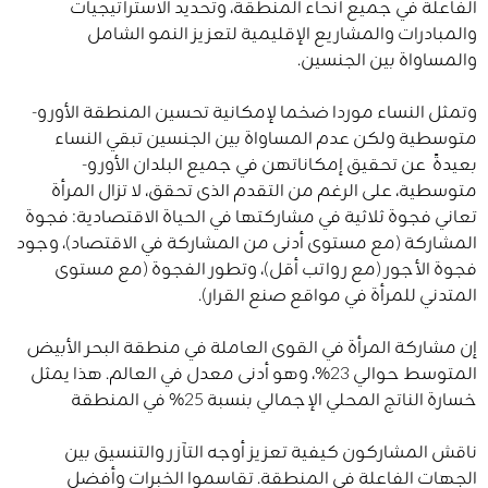
الفاعلة في جميع أنحاء المنطقة، وتحديد الاستراتيجيات
والمبادرات والمشاريع الإقليمية لتعزيز النمو الشامل
والمساواة بين الجنسين.
وتمثل النساء موردا ضخما لإمكانية تحسين المنطقة الأورو-
متوسطية ولكن عدم المساواة بين الجنسين تبقي النساء
بعيدةً عن تحقيق إمكاناتهن في جميع البلدان الأورو-
متوسطية، على الرغم من التقدم الذى تحقق، لا تزال المرأة
تعاني فجوة ثلاثية في مشاركتها في الحياة الاقتصادية: فجوة
المشاركة (مع مستوى أدنى من المشاركة في الاقتصاد)، وجود
فجوة الأجور (مع رواتب أقل)، وتطور الفجوة (مع مستوى
المتدني للمرأة في مواقع صنع القرار).
إن مشاركة المرأة في القوى العاملة في منطقة البحر الأبيض
المتوسط حوالي 23٪، وهو أدنى معدل في العالم. هذا يمثل
خسارة الناتج المحلي الإجمالي بنسبة 25٪ في المنطقة
ناقش المشاركون كيفية تعزيز أوجه التآزر والتنسيق بين
الجهات الفاعلة في المنطقة. تقاسموا الخبرات وأفضل