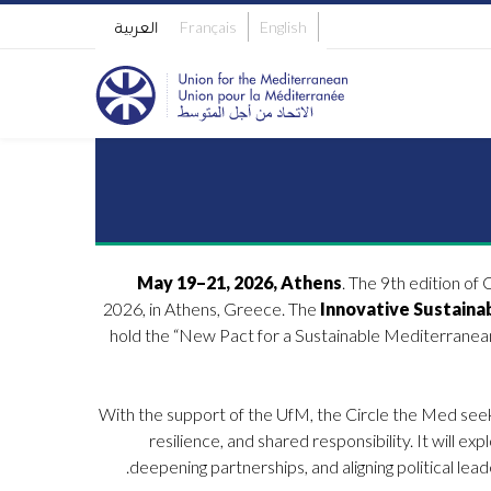
English
Français
العربية
May 19–21, 2026, Athens
. The 9th edition o
2026, in Athens, Greece.
The
Innovative Sustaina
hold the “New Pact for a Sustainable Mediterranea
With the support of the UfM, the Circle the Med seek
resilience, and shared responsibility. It will ex
deepening partnerships, and aligning political le