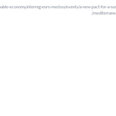
inable-economy.interreg-euro-med.eu/events/a-new-pact-for-a-sus
mediterranea