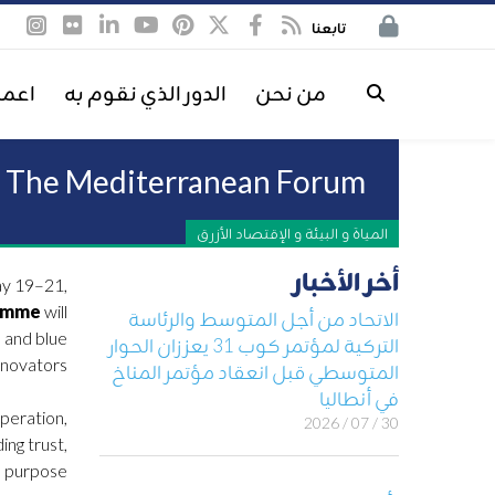
تابعنا
من نحن
الدور الذي نقوم به
اعمل
 – The Mediterranean Forum
المياة و البيئة و الإقتصاد الأزرق
أخر الأخبار
ay 19–21,
ramme
will
الاتحاد من أجل المتوسط والرئاسة
, and blue
التركية لمؤتمر كوب 31 يعززان الحوار
novators.
المتوسطي قبل انعقاد مؤتمر المناخ
في أنطاليا
peration,
30 / 07 / 2026
ing trust,
n purpose.