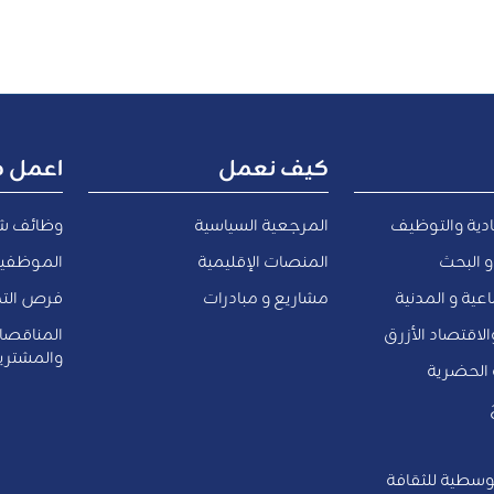
كيف نعمل
اعمل م
ادية والتوظيف
المرجعية السياسية
وظائف ش
و البحث
المنصات الإقليمية
الموظفين
عية و المدنية
مشاريع و مبادرات
فرص التد
والاقتصاد الأزرق
المناقص
والمشتري
ة الحضرية
وسطية للثقافة