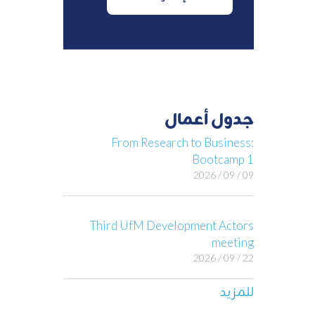
جدول أعمال
From Research to Business:
Bootcamp 1
09 / 09 / 2026
Third UfM Development Actors
meeting
22 / 09 / 2026
للمزيد