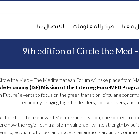
 معنا
مركز المعلومات
للاتصال بنا
9th edition of Circle the Med
f Circle the Med – The Mediterranean Forum will take place from M
ble Economy (ISE) Mission of the Interreg Euro-MED Prog
n Future” events to focus
on the green transition, circular economy
economy bringing together leaders, policymakers, and in
s to articulate a renewed Mediterranean vision, one rooted in coo
plore how the region can transform vulnerability into strength by build
adership, economic forces, and societal aspirations around a commo