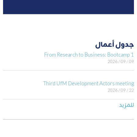
جدول أعمال
From Research to Business: Bootcamp 1
09 / 09 / 2026
Third UfM Development Actors meeting
22 / 09 / 2026
للمزيد