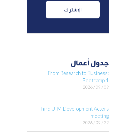
جدول أعمال
From Research to Business:
Bootcamp 1
09 / 09 / 2026
Third UfM Development Actors
meeting
22 / 09 / 2026