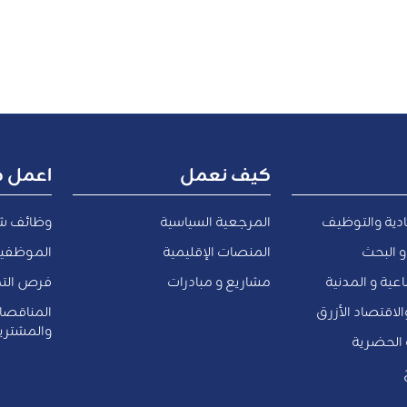
كيف نعمل
اعمل م
ادية والتوظيف
المرجعية السياسية
وظائف ش
و البحث
المنصات الإقليمية
الموظفين
عية و المدنية
مشاريع و مبادرات
فرص التد
والاقتصاد الأزرق
المناقص
والمشتري
ة الحضرية