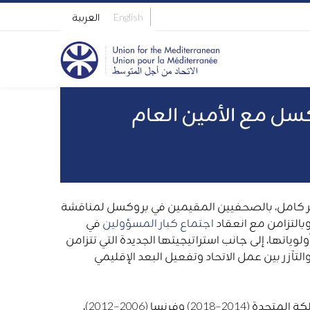
English
العربية
كسل مع الأمين العام
سط، ناصر كامل، بالصحفيين المقيمين في بروكسل لمناقشة
بالتزامن مع انعقاد
اجتماع كبار المسؤولين
في
وياتها، إلى جانب استراتيجيتها الجديدة التي تتزامن
لتآزر بين عمل الاتحاد وتفعيل البعد الإقليمي
ناصر كامل دبلوماسي مصري مخضرم، شغل منصب سفير مصر لدى المملكة المتحدة (2014–2018) وفرنسا (2006–2012)،