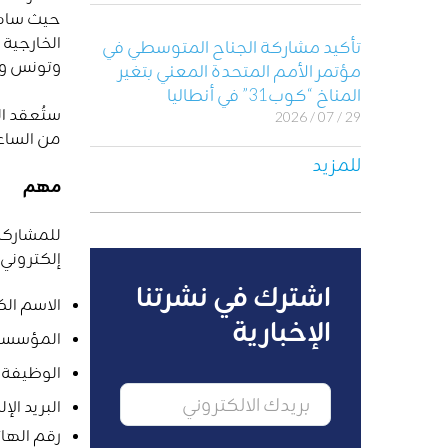
الخارجية
تأكيد مشاركة الجناح المتوسطي في
وتونس وب
مؤتمر الأمم المتحدة المعني بتغير
المناخ “كوب31” في أنطاليا
ستُعقد ا
29 / 07 / 2026
من الساعة 11:00 إلى 11:50 بتوقيت وس
للمزيد
مهم
إلكتروني 
اشترك في نشرتنا
الاسم ال
الإخبارية
المؤسسة 
الوظيفة
البريد الإ
رقم الها