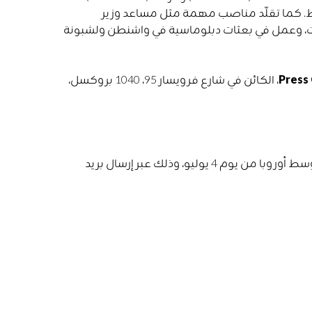
حاد من أجل المتوسط. كما تقلّد مناصب مهمة مثل مساعد وزير
مات، وعمل في بعثات دبلوماسية في واشنطن ولشبونة
Press
، الكائن في شارع فرويسار 95، 1040 بروكسل،
للمشاركة في اللقاء الإعلامي، يُرجى التسجيل بحلول الساعة 17:00 بتوقيت وسط أوروبا من يوم 4 يوليو، وذلك عبر إرسال بريد