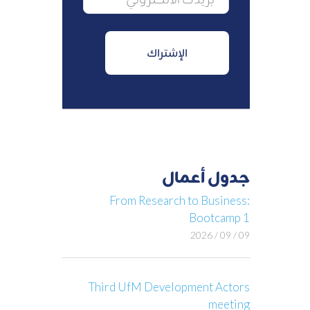
جدول أعمال
From Research to Business:
Bootcamp 1
09 / 09 / 2026
Third UfM Development Actors
meeting