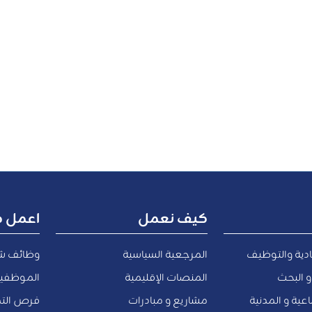
كيف نعمل
اعمل م
ادية والتوظيف
المرجعية السياسية
وظائف ش
و البحث
المنصات الإقليمية
الموظفين
عية و المدنية
مشاريع و مبادرات
فرص التد