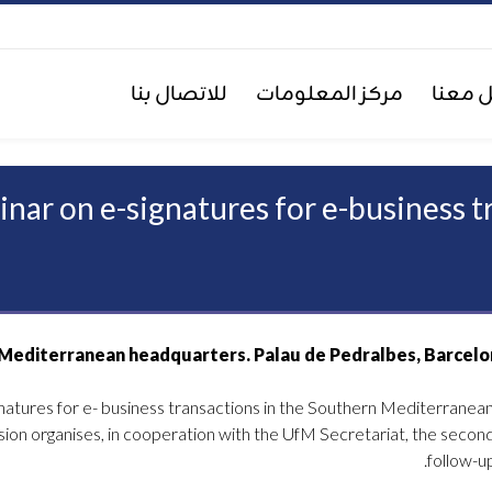
 معنا
مركز المعلومات
للاتصال بنا
inar on e-signatures for e-business 
ignatures for e- business transactions in the Southern Mediterranean
organises, in cooperation with the UfM Secretariat, the second 
follow-u