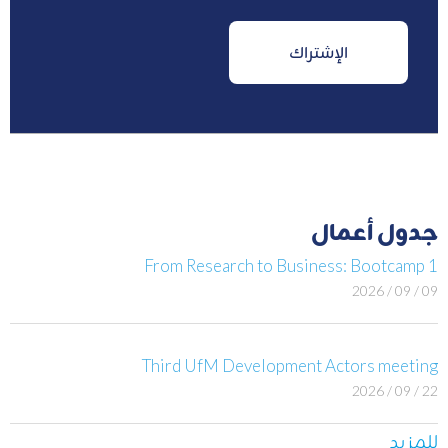
جدول أعمال
From Research to Business: Bootcamp 1
09 / 09 / 2026
Third UfM Development Actors meeting
22 / 09 / 2026
للمزيد