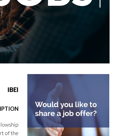
IBEI
IPTION
ellowship
rt of the