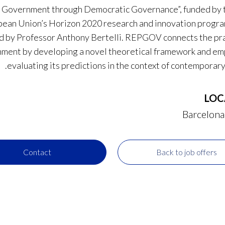
 Government through Democratic Governance”, funded by
pean Union’s Horizon 2020 research and innovation progra
d by Professor Anthony Bertelli. REPGOV connects the pra
ment by developing a novel theoretical framework and emp
evaluating its predictions in the context of contemporar
LOC
Barcelona
Contact
Back to job offers