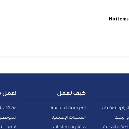
No items
كيف نعمل
اعمل م
ادية والتوظيف
المرجعية السياسية
وظائف ش
و البحث
المنصات الإقليمية
الموظفين
عية و المدنية
مشاريع و مبادرات
فرص التد