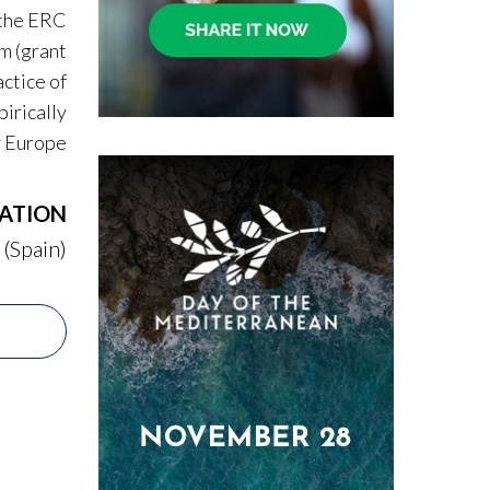
 the ERC
m (grant
ctice of
irically
y Europe.
ATION
 (Spain)