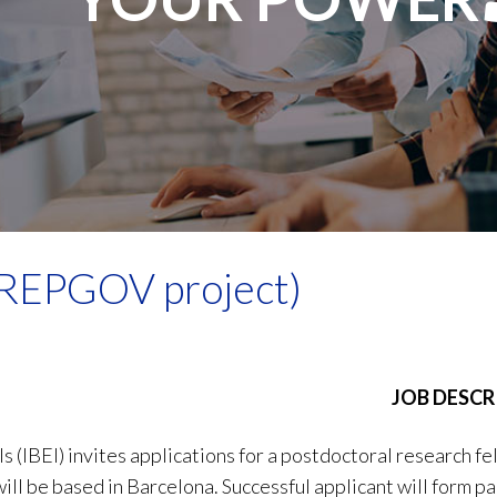
 (REPGOV project)
JOB DESCR
s (IBEI) invites applications for a postdoctoral research f
will be based in Barcelona. Successful applicant will form pa