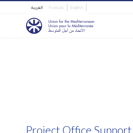
English
Français
العربية
Project Office Support