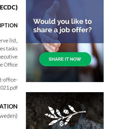
 (ECDC)
IPTION
ve list,
kes tasks
xecutive
e Office.
-office-
2021.pdf
ATION
Sweden)