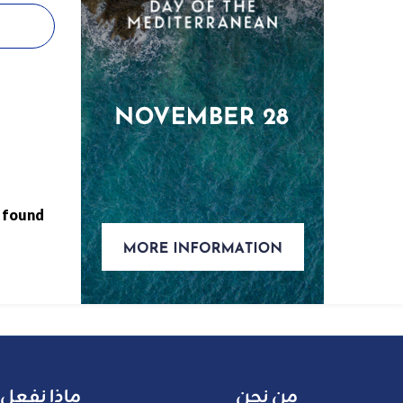
 found
من نحن
ماذا نفعل