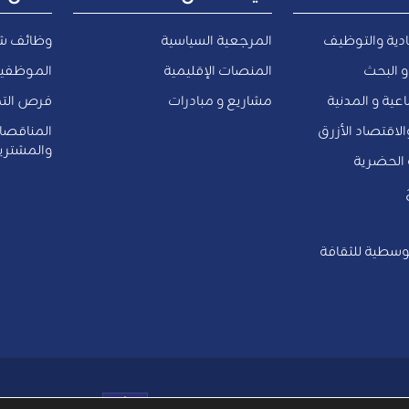
ادية والتوظيف
المرجعية السياسية
وظائف ش
و البحث
المنصات الإقليمية
الموظفين
عية و المدنية
مشاريع و مبادرات
فرص التد
والاقتصاد الأزرق
المناقص
والمشتري
ة الحضرية
وسطية للثقافة
بتمويل مشترك من