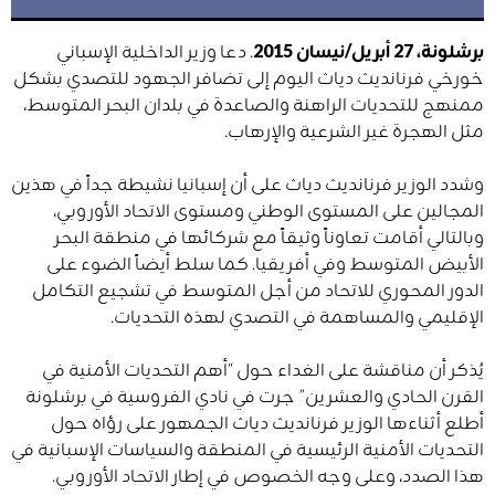
برشلونة، 27 أبريل/نيسان 2015
. دعا وزير الداخلية الإسباني
خورخي فرنانديث دياث اليوم إلى تضافر الجهود للتصدي بشكل
ممنهج للتحديات الراهنة والصاعدة في بلدان البحر المتوسط،
مثل الهجرة غير الشرعية والإرهاب.
وشدد الوزير فرنانديث دياث على أن إسبانيا نشيطة جداً في هذين
المجالين على المستوى الوطني ومستوى الاتحاد الأوروبي،
وبالتالي أقامت تعاوناً وثيقاً مع شركائها في منطقة البحر
الأبيض المتوسط وفي أفريقيا. كما سلط أيضاً الضوء على
الدور المحوري للاتحاد من أجل المتوسط في تشجيع التكامل
الإقليمي والمساهمة في التصدي لهذه التحديات.
يُذكر أن مناقشة على الغداء حول “أهم التحديات الأمنية في
القرن الحادي والعشرين” جرت في نادي الفروسية في برشلونة
أطلع أثناءها الوزير فرنانديث دياث الجمهور على رؤاه حول
التحديات الأمنية الرئيسية في المنطقة والسياسات الإسبانية في
هذا الصدد، وعلى وجه الخصوص في إطار الاتحاد الأوروبي.