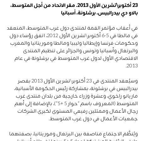
23 أكتوبر\تشرين الأول 2013. مقر الاتحاد من أجل المتوسط​​،
بالاو دي بيدرالبيس، برشلونة، أسبانيا
في أعقاب مؤتمر القمة لمنتدى دول غرب المتوسط​​، المنعقد
في مالطا في 5-6 أكتوبر\تشرين الأول 2012، اتفق رؤساء دول
وحكومات فرنسا وإيطاليا وليبيا ومالطا وموريتانيا والمغرب
والبرتغال وأسبانيا وتونس والجزائر على تنظيم المنتدى
الاقتصادي الأول لدول غرب المتوسط ​​في برشلونة في عام
2013.
وسيُعقد المنتدى في 23 أكتوبر\تشرين الأول 2013 بقصر
بيدرالبيس في برشلونة، بمشاركة رئيس الحكومة الأسبانية،
ماريانو راخوي، وعشرة وزراء خارجية من بلدان منتدى غرب
المتوسط ​​(المعروف باسم “حوار 5 +5”)، بالإضافة إلى أهم
رجال الأعمال وممثلين رفيعي المستوى لكبرى الشركات
جمعيات الأعمال في دول غرب المتوسط.
ويُنظَّم الاجتماع مناصفة بين البرتغال وموريتانيا، بصفتهما
طرفي الرئاسة المشتركة لحوار 5 +5، بينما تضطلع أسبانيا