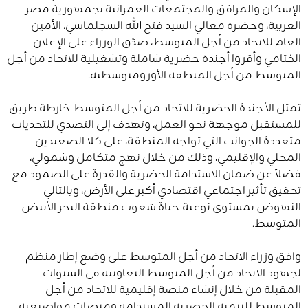
الإسكان والمرافق والمجتمعات العمرانية بجمهورية مصر
العربية، وحضره معالي السيد فتح الله السجلماسي، الأمين
العام للاتحاد من أجل المتوسط، صدّق الوزراء على الإعلان
الختامي وأقروا أجندة حضرية شاملة وتشغيلية للاتحاد من أجل
المتوسط من أجل المنطقة الأورومتوسطية.
تمثل الأجندة الحضرية للاتحاد من أجل المتوسط خارطة طريق
للمستقبل موجهة نحو العمل، وتهدف إلى التصدي للتحديات
متعددة الجوانب التي تواجه المنطقة، على كلا الصعيدين
المحلي والإقليمي، وذلك من خلال نهج متكامل وشمولي،
فضلاً عن ضمان الاستدامة الحضرية والقدرة على الصمود مع
تحقيق تأثير اجتماعي اقتصادي أكبر على الأرض، وبالتالي
النهوض بمستوى نوعية حياة شعوب منطقة البحر الأبيض
المتوسط.
وافق وزراء الاتحاد من أجل المتوسط على وضع إطار منظم
لجهود الاتحاد من أجل المتوسط التعاونية في السنوات
المقبلة من خلال إنشاء منصة إقليمية للاتحاد من أجل
المتوسط للتنمية الحضرية المستدامة ومنصات مواضيعية