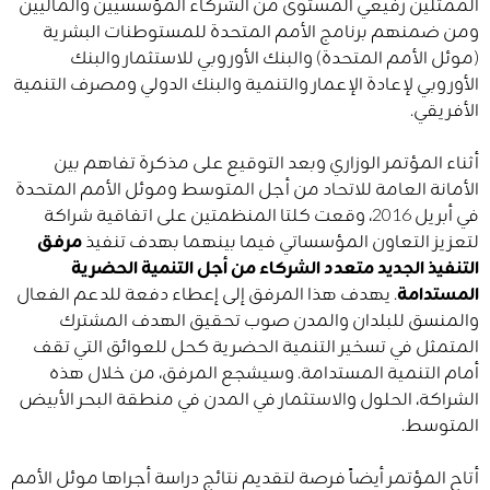
الممثلين رفيعي المستوى من الشركاء المؤسسيين والماليين
ومن ضمنهم برنامج الأمم المتحدة للمستوطنات البشرية
(موئل الأمم المتحدة) والبنك الأوروبي للاستثمار والبنك
الأوروبي لإعادة الإعمار والتنمية والبنك الدولي ومصرف التنمية
الأفريقي.
أثناء المؤتمر الوزاري وبعد التوقيع على مذكرة تفاهم بين
الأمانة العامة للاتحاد من أجل المتوسط وموئل الأمم المتحدة
في أبريل 2016، وقعت كلتا المنظمتين على اتفاقية شراكة
لتعزيز التعاون المؤسساتي فيما بينهما بهدف تنفيذ
مرفق
التنفيذ الجديد متعدد الشركاء من أجل التنمية الحضرية
المستدامة
. يهدف هذا المرفق إلى إعطاء دفعة للدعم الفعال
والمنسق للبلدان والمدن صوب تحقيق الهدف المشترك
المتمثل في تسخير التنمية الحضرية كحل للعوائق التي تقف
أمام التنمية المستدامة. وسيشجع المرفق، من خلال هذه
الشراكة، الحلول والاستثمار في المدن في منطقة البحر الأبيض
المتوسط.
أتاح المؤتمر أيضاً فرصة لتقديم نتائج دراسة أجراها موئل الأمم