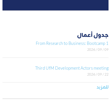
جدول أعمال
From Research to Business: Bootcamp 1
09 / 09 / 2026
Third UfM Development Actors meeting
22 / 09 / 2026
للمزيد