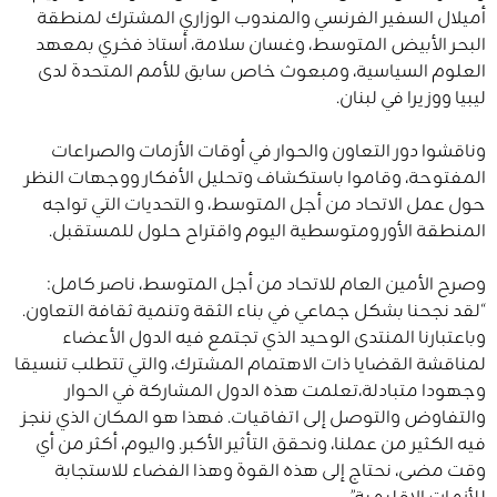
أميلال السفير الفرنسي والمندوب الوزاري المشترك لمنطقة
البحر الأبيض المتوسط، وغسان سلامة، أستاذ فخري بمعهد
العلوم السياسية، ومبعوث خاص سابق للأمم المتحدة لدى
ليبيا ووزيرا في لبنان.
وناقشوا دور التعاون والحوار في أوقات الأزمات والصراعات
المفتوحة، وقاموا باستكشاف وتحليل الأفكار ووجهات النظر
حول عمل الاتحاد من أجل المتوسط، و التحديات التي تواجه
المنطقة الأورومتوسطية اليوم واقتراح حلول للمستقبل.
وصرح الأمين العام للاتحاد من أجل المتوسط، ناصر كامل:
“لقد نجحنا بشكل جماعي في بناء الثقة وتنمية ثقافة التعاون.
وباعتبارنا المنتدى الوحيد الذي تجتمع فيه الدول الأعضاء
لمناقشة القضايا ذات الاهتمام المشترك، والتي تتطلب تنسيقا
وجهودا متبادلة،تعلمت هذه الدول المشاركة في الحوار
والتفاوض والتوصل إلى اتفاقيات. فهذا هو المكان الذي ننجز
فيه الكثير من عملنا، ونحقق التأثير الأكبر. واليوم، أكثر من أي
وقت مضى، نحتاج إلى هذه القوة وهذا الفضاء للاستجابة
للأزمات الإقليمية”.