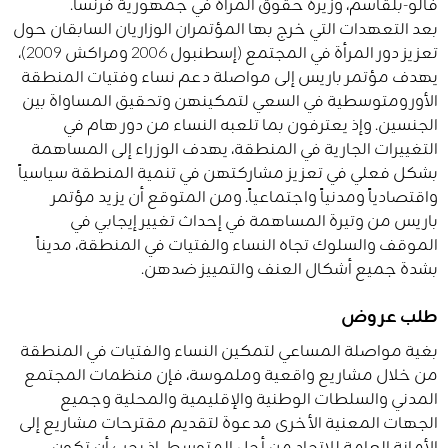
فالو-بلقاسم، وزيرة حقوق المرأة في جمهورية فرنسا.
بعد التعهدات التي خرج بها المؤتمران الوزاريان السابقان حول
تعزيز دور المرأة في المجتمع (إسطنبول 2006 ومراكش 2009)،
يهدف مؤتمر باريس إلى مواصلة دعم نساء وفتيات المنطقة
الأورومتوسطية في السعي لتمكينهن وتحقيق المساواة بين
الجنسين. وإذ يعترفون بما تلعبه النساء من دور هام في
التغييرات الجارية في المنطقة، يهدف الوزراء إلى المساهمة
بشكل فعلي في تعزيز مشاركتهن في تنمية المنطقة سياسياً
واقتصادياً ومدنياً واجتماعياً. ومن المتوقع أن يزيد مؤتمر
باريس من وتيرة المساهمة في إحداث تغيير إيجابي في
الموقف والسلوك تجاه النساء والفتيات في المنطقة، مديناً
بشدة جميع أشكال العنف والتمييز ضدهن.
طلب عروض
بغية مواصلة المساعي لتمكين النساء والفتيات في المنطقة
من خلال مشاريع واقعية وملموسة، فإن منظمات المجتمع
المدني والسلطات الوطنية والإقليمية والمحلية وجميع
الجهات المعنية الأخرى مدعوة لتقديم مقترحات مشاريع إلى
الأمانة العامة للإتحاد من أجل المتوسط، إذ يجب أن تكون