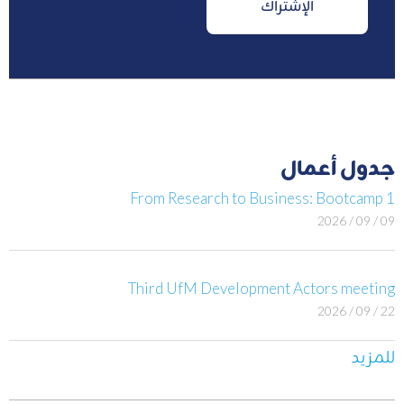
جدول أعمال
From Research to Business: Bootcamp 1
09 / 09 / 2026
Third UfM Development Actors meeting
22 / 09 / 2026
للمزيد