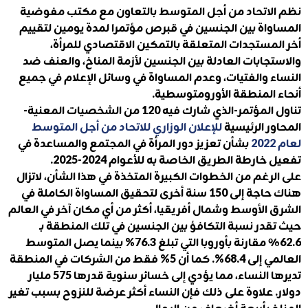
نظم الاتحاد من أجل المتوسط بالتعاون مع مكتب مفوضية
المساواة بين الجنسين في قبرص مؤتمرا لمدة يومين لتقييم
أخر المستجدات المتعلقة بالتمكين الاقتصادي للمرأة،
والاستجابات العادلة بين الجنسين لأزمة المناخ، والعنف ضد
النساء والفتيات، وعدم المساواة في وسائل الإعلام في جميع
أنحاء المنطقة الأورومتوسطية.
تناول المؤتمر-الذي شارك فيه 120 من الشخصيات المعنية-
المحاور الرئيسية
للإعلان الوزاري للاتحاد من أجل المتوسط ​​
لعام 2022
بشأن تعزيز دور المرأة في المجتمع والمساعدة في
تفعيل خارطة الطريق الخاصة به للأعوام 2024-2025.
على الرغم من الخطوات الكبيرة المتخذة في هذا الشأن، لاتزال
هناك حاجة إلى 150 سنة أخرى لتحقيق المساواة الكاملة في
الشرق الأوسط وشمال أفريقيا، أكثر من أي مكان آخر في العالم
حيث تقدر نسبة التكافؤ بين الجنسين في تلك المنطقة بـ
62.6٪ مقارنة بأوروبا التي تبلغ 76.3% بينما يصل المتوسط ​​
العالمي إلى 68.4%. كما أن 5% فقط من الشركات في المنطقة
تديرها النساء، مما يؤدي إلى خسائر سنوية قدرها 575 مليار
دولار. علاوة على ذلك فإن النساء أكثر عرضة للنزوح بسبب تغير
المناخ بأربعة أضعاف من الرجال.