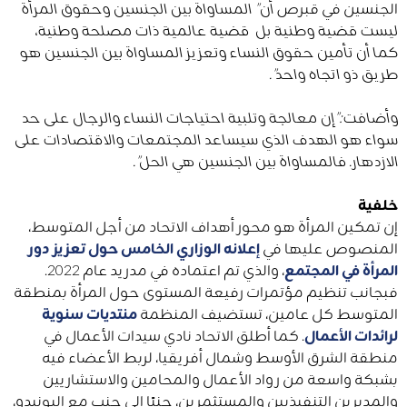
الجنسين في قبرص
أن” المساواة بين الجنسين وحقوق المرأة
ليست قضية وطنية بل قضية عالمية ذات مصلحة وطنية
،
كما أن تأمين حقوق النساء وتعزيز المساواة بين الجنسين هو
طريق ذو اتجاه واحد”.
وأضافت:”إن معالجة وتلبية احتياجات النساء والرجال على حد
سواء هو الهدف الذي سيساعد المجتمعات والاقتصادات على
الازدهار. فالمساواة بين الجنسين هي الحل”.
خلفية
إن تمكين المرأة هو محور أهداف الاتحاد من أجل المتوسط،
المنصوص عليها في
إعلانه الوزاري الخامس ​حول تعزيز دور
المرأة في المجتمع
، والذي تم اعتماده في مدريد عام 2022.
فبجانب تنظيم مؤتمرات رفيعة المستوى حول المرأة بمنطقة
المتوسط ​​كل عامين، تستضيف المنظمة
منتديات سنوية
لرائدات الأعمال
. كما أطلق الاتحاد نادي سيدات الأعمال في
منطقة الشرق الأوسط وشمال أفريقيا، لربط الأعضاء فيه
بشبكة واسعة من رواد الأعمال والمحامين والاستشاريين
والمديرين التنفيذيين والمستثمرين، جنبًا إلى جنب مع اليونيدو،