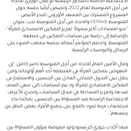
الاجتماعية الخاصة بالمحاور الرئيسية للإعلان الوزاري للاتحاد
من أجل المتوسط ​​لعام 2022، وتضمن أيضًا جلسة حول
المشروع المشترك بين المعهد الأوروبي للبحر الأبيض
المتوسط ​​(IEMed) والاتحاد من أجل المتوسط تحت عنوان ​​
”نحو اقتصادات أكثر شمولاً: تعزيز التمكين الاقتصادي للمرأة”،
بالإضافة إلى دراسة عن سياسات التمكين في منطقة
المتوسط. واختتم المؤتمر أعماله بجلسة سلطت الضوء على
الرسائل والتوصيات الرئيسية.
وقال الأمين العام للاتحاد من أجل المتوسط ​​ناصر كامل: “إن
النهوض بتمكين المرأة في المنطقة أحد أهم أولوياتنا..ومن
خلال تبني التحول المناخي العادل بين الجنسين، والاستثمار في
التمكين الاقتصادي للمرأة، ودعم السياسات التي تنهي العنف
ضدها، وتعزيز المساءلة في مجال السياسات، وتحدي الأعراف
الاجتماعية الراسخة ضد المساواة بين الجنسين، يمكننا بناء
مجتمعات مرنة تعود بالنفع على جميع الأفراد بغض النظر عن
جنسهم
“.
فيما أكدت جوزي كريستودولو، مفوضة شؤون المساواة بين