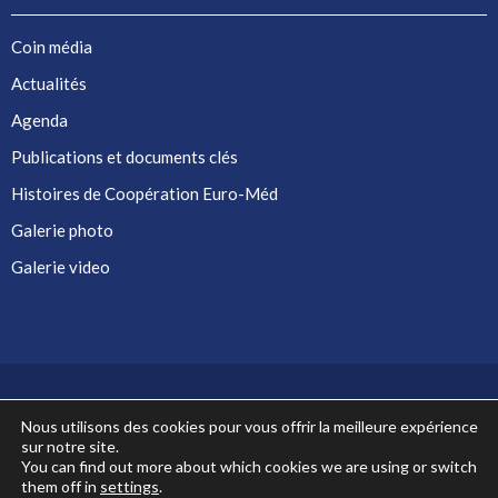
Coin média
Actualités
Agenda
Publications et documents clés
Histoires de Coopération Euro-Méd
Galerie photo
Galerie video
Nous utilisons des cookies pour vous offrir la meilleure expérience
sur notre site.
Co-financé par l'Union européenne
You can find out more about which cookies we are using or switch
them off in
settings
.