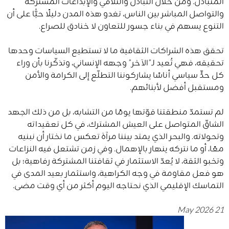
المتبادل. ومن خلال التبادل والتلاقي والإبداعات المشتركة
والتواصل المباشر بين الناس، تغدو هذه المدن دليلًا حيًّا على أن
التنوع يسهم في بناء جسور للتعاون لا خنادق للصراع.
تحقق هذه الشراكات الثقافية ما لا تستطيع السياسات وحدها
تحقيقه، فهي تُعيد لـ”الآخر” وجهه الإنساني، وتذكّرنا بأن وراء
كل حدٍّ سياسي أناسًا يشاركوننا التطلّع إلى الكرامة والأمن
ومستقبل أفضل لأبنائهم.
لم تستمدّ منطقتنا قوّتها يومًا من التشابه، بل من ذلك الجهد
الشاقّ المتواصل على العيش المشترك، في كل تعقيداته
وتحولاته. والبحر الذي يمتد بيننا مرآة تعكس ما نختار أن نبنيه
معًا، أو ما نتركه ينهار بالإهمال. وفي زمن تشتعل فيه النزاعات
وتخبو الثقة، لا يُعدّ الاستثمار في ثقافتنا المشتركة رفاهية؛ بل
هو فعل مقاومة في وجه الكراهية، واستثمار بعيد المدى في
التماسك الإقليمي الذي نحتاجه اليوم أكثر من أي وقت مضى.
21 May 2026