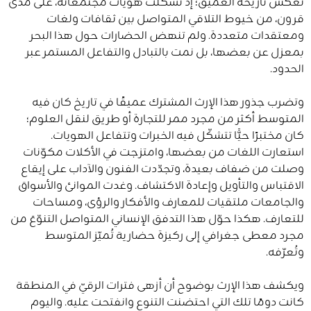
تعكس تاريخه العميق؛ إذ تشكّلت هويّات مجتمعاته، على مدى
قرون، من خيوط التلاقي المتواصل بين ثقافات ولغات
ومعتقدات متعددة. ولم تنهض الحضارات حول هذا البحر
بمعزل عن بعضها، بل نمت بالتبادل والتفاعل المستمر عبر
الحدود.
وتضرب جذور هذا الإرث المشترك عميقًا في تاريخ كان فيه
المتوسط أكثر من مجرد ممر للتجارة أو طريق لنقل العلوم؛
كان مختبرًا حيًّا تتشكّل فيه الخبرات وتتفاعل الهويات.
استعارت اللغات من بعضها، وامتزجت في الأكلات مكوّنات
وصلت من ضفاف بعيدة، وتجدّدت الفنون والآداب على إيقاع
الاقتباس والتأويل وإعادة الاكتشاف. وغدت الموانئ والأسواق
والجامعات ملتقيات للمعارف والأفكار والرؤى، ومساحات
للتعارف. هكذا حوّل هذا التدفق الإنساني المتواصل التنوّعَ من
مجرد معطى جغرافي إلى ركيزة حضارية تُميّز المتوسط
وتُعرّفه.
ويكشف هذا الإرث بوضوح أن أزهى فترات الرقيّ في المنطقة
كانت دومًا تلك التي احتضنت التنوع وانفتحت عليه. واليوم