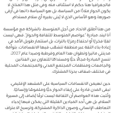
فالجغرافيا هنا حكم لا استئناف منه. وفي مثل هذا المناخ، لا
يكون الحوار ملاذًا من السياسة، بل هو السياسة ذاتها في أرقى
صورها، وهو الأساس الذي لا يُبنى بغيره أي سلام مستدام.
من هنا أطلق الاتحاد من أجل المتوسط، بالشراكة مع مؤسسة
آنا ليند، مبادرة “عواصم المتوسط للثقافة والحوار”. فهي ليست
لقبًا فخريًا أو احتفاءً رمزيًا بالتراث، بل استثمار طويل الأمد في
إعادة بناء الثقة عبر منطقة تتشعّب فيها الانقسامات. بتوأمة
مدينتي ماتيرا وتطوان هذا العام وقرطبة وصيدا عام 2027،
تنسج المبادرة مجالًا حيًّا ومستدامًا للتعاون بين الفنانين
والجامعات ومنظمات المجتمع المدني والمجتمعات المحلية
في مختلف ضفاف بحرنا المشترك.
حين تهيمن الانقسامات السياسية على المشهد الإقليمي،
تبقى المدن قادرة على إبقاء الحوار حيًّا وملموسًا وإنسانيًا.
وتُثبت هذه العواصم أن الثقافة ليست ترفًا يُضاف إلى مسيرة
السلام، بل هي أحد الميادين القليلة التي يمكن فيها إحياء
التعاطف الإنساني، وصون الذاكرة المشتركة، وترسيخ الاعتراف