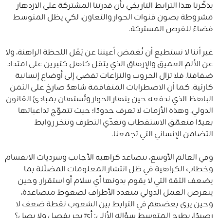
يذكّرنا هذا الترابط التاريخي بأن قدرتنا المشتركة على الازدهار
مشروطة بصون قنوات الحوار والتعاون، لكي يظل المتوسط
فضاءً للفرص المشتركة.
غير أننا لا نستطيع أن نُغمض أعيننا عن ثِقَل اللحظة الراهنة، ولا
عن الألم العميق والإرهاق الذي يثقل كاهل كثيرين على امتداد
ضفافنا. فلا تزال الحروب والنزاعات تفضي إلى أوضاع إنسانية
كارثية. كما أن الاضطرابات المتفاقمة شاهدٌ صارخ على الثمن
الباهظ الذي ندفعه حين ينهار الحوار وتُستهان بمبادئ القانون
الدولي. وهذه الأزمات لا تعرف حدودًا؛ حيث تتموّج تداعياتها
بعيدًا فتعمّق الاستقطاب وتغذّي التطرف وتنخر روابط
التضامن الإنساني التي تجمعنا.
وفي العالم الأوسع، تتصاعد كراهية الأجانب وسرديات الانقسام
وخطاب الكراهية في ظل انتشار المعلومات المضلّلة بما
يضعف الثقة التي لا يقوم بدونها أي سلام أو استقرار. وحين
يتعرض العمل الدولي متعدد الأطراف لضغوط متصاعدة،
وحين يرى بعضهم في الترابط بين الشعوب نقطة ضعف لا
رصيدًا، يطرح المتوسط سؤاله الأزلي: أيّ بحر يفصل ولا يصل؟