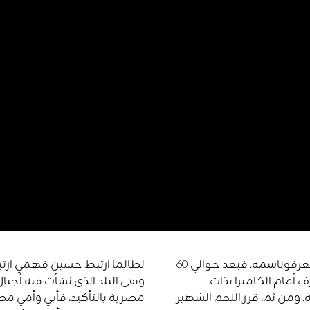
عرفوناسمه
.
فبعد حوالي
60
لطالما ارتبط حسين فهمي ارتبا
 أمام الكاميرا بذات
وهي البلد الذي نشأت فيه أجي
ه
.
ومن ثم، قرر النجم الشهير
–
مصرية
بالتأكيد،
فأبي
وأمي
مصر