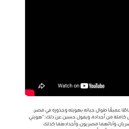
طًا عميقًا طوال حياته بهويته وجذوره في مصر،
ال كاملة من أجداده، ويقول حسين عن ذلك
:
“
هويتي
يان،
وآبائهما
مصريون،
وأجدادهما
كذلك