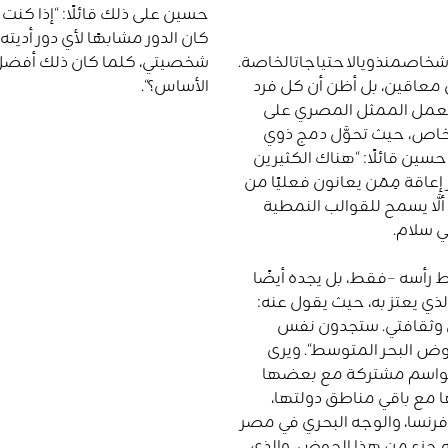
حسين على ذلك قائلًا
: “
إذا
كنت
كان
الدور
مشابهًا
لأي
دور
أديته
خاصمنذويالاحتياجاتالخاصة
.
شخصيتي،
كلما
كان
ذلك
أفضل
معاقين،
بل
أظن
أن
كل
فرد
الأساس؟
“.
 يعمل الممثل المصري على
الخاص، حيث تحوَّل دمج ذوي
سين قائلًا
:
“
هناك
الكثيرين
إعاقة
مِمَن
يعانون
فعليًا
من
لَّا يسمح للقوالب النمطية
ي سلام
.
رأسه
–
فقط، بل يجده أيضًا
ي يعتز به، حيث يقول عنه
:
وثقافتي
.
ستجدون
نفس
وض
البحر
المتوسط
“
.
ويرى
 قواسم مشتركة مع بعضها
 مع باقي مناطق دولتها،
فرنسا،
والوجه
البحري
في
مصر
ه
جزء
من
هذا
الحوض،
والذي