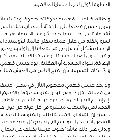
الخطوة الأولى لحل القضايا العالمية
.
ولطالماكانحسينفهميمدفوعًاتجاهموضوعتمثيلالأش
يقول حسين معلقًا على ذلك
:
“
لا
أعتقد
أن
هناك
أناس
يُعَد
قادرًا
على
طريقته
الخاصة
“.
وهذا الاعتقاد هو ما
نشره ونقله من خلال عمله سفيًرا عالميًا للأولمبياد 
الإعاقة بشكل أفضل في مجتمعاتنا إلى أولوية
.
يعلق ح
مِمَن
يبدون
أصحاء
جسديًا
–
وهم
كذلك
–
لكنهم
أكثر
الإعاقة،
سواء
الجسدية
أو
العقلية
“.
يوَّد حسين فهمي أ
والأحكام المسبقة بأن تمنع الناس من العيش معًا ف
ولا يجد حسين فهمي مفهوم التآزر في مصر
–
مسقط 
في معظم دول حوض البحر المتوسط، وهو الإقليم الذ
“
إن
إقليم
البحر
المتوسط
جزء
من
مشاعري
وعواطفي
الخصائص
والسمات
منتشرة
في
كل
دولة
من
دول
ح
حسين إن المناطق المتاخمة للبحر المتوسط لديها
البعض أكثر من القواسم التي تجمع كل منطقة منها
ويدلل على ذلك قائلًا
:
“
جنوب
فرنسا
يختلف
عن
شمال
يختلف
عن
الوجه
القبلي
…
من
الرائع
أن
يشعر
المرء
بأن