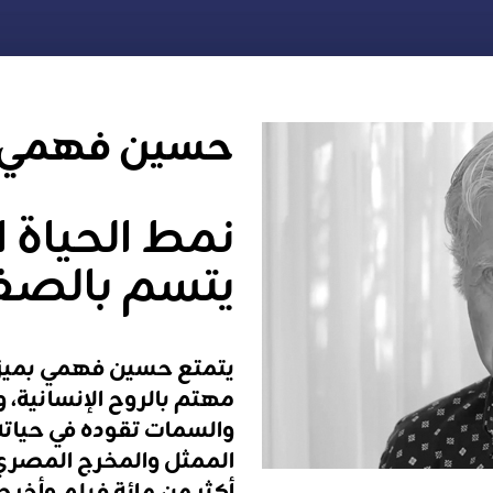
حسين
فهمي
نمط الحياة 
يتسم بالصف
يتمتع
حسين
فهمي
بميز
مهتم
بالروح
الإنسانية،
و
والسمات
تقوده
في
حياته
الممثل
والمخرج
المصري
أكثر
من
مائة
فيلم
وأخرج