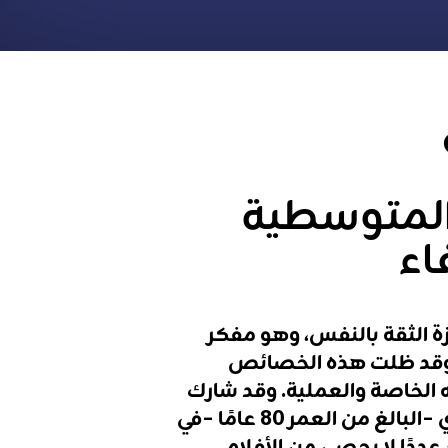
المتوسطية
اء
ة
الثقة
بالنفس،
وهو
مفكر
قد
ظلت
هذه
الخصائص
الخاصة
والعملية
.
وقد
شارك
–
البالغ
من
العمر
80
عامًا
–
في
عددًا
لا
يحصى
من
الأفلام