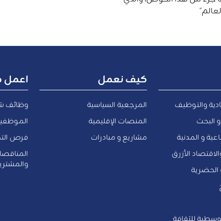
لعالم
“
كيف نعمل
اعمل م
ادية والتوظيف
المرجعية السياسية
وظائف ش
و البحث
المنصات الإقليمية
الموظفين
عية و المدنية
مشاريع و مبادرات
فرص التد
والاقتصاد الأزرق
المناقص
والمشتري
ة الحضرية
وسطية للثقافة