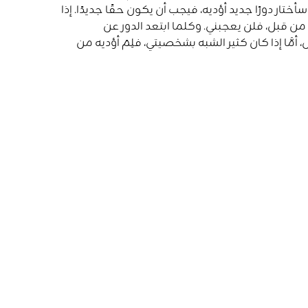
سأختار
دورًا
جديد
أؤديه،
فيجب
أن
يكون
حقًا
جديدًا
.
إذا
من
قبل،
فلن
يعجبني
.
وكلما
ابتعد
الدور
عن
،
أمَّا
إذا
كان
كثير
الشبه
بشخصيتي،
فلِمَ
أؤديه
من