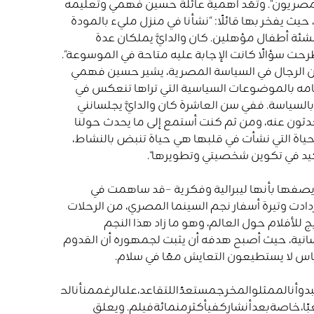
صريون
“.
وتُعَد أهمية عائلة حسين فهمي وتعليمه
 يفخر بها قائلًا
:
“
نشأنا
في
منزل
مليء
بالمودة
شئة
أطفال
مؤهلين
.
كان
والدايَّ
يملكان
عدة
رحت
سؤالًا
كانت
الإجابة
عليه
متاحة
في
الموسوعة
“.
ن الرجال في السياسة المصرية، يشير حسين فهمي
امه بالموضوعات السياسية التي تراها تنعكس في
السياسة
.
ففي
سن
العاشرة
كان
والدايَّ
يجلسانني
دثون
عنه،
ومن
ثم
كنت
أستمع
إلى
ما
يحدث
حولنا
حياة
التي
نشأت
في
قلبها
هي
حياة
تنبض
بالنشاط،
يد
في
تكوين
شخصيتي
وتطويرها
“.
يصفها بأنها ليبرالية وفكرية
–
قد ساهمت في
دادت وتيرة أسفار نجم السينما المصري، من الرحلات
ويج للأفلام حول العالم، وهو ما زاد هذا النجم
لإنسانية، حيث أصبح هدفه أن يثبت لجمهوره أن القدوم
لناس لا يستطيعون التعايش معًا في سلام
.
دوأنالممثلوالمخرجمستعدًاللتقاعد،علىالرغممنأنالحصولعلىأدو
ًا،خاصةبعدأنشاركفيأكثرمنمائةفيلم
.
ويعلق