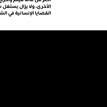
الأخرى،
ولا
يزال
يستغل
ش
القضايا
الإنسانية
في
الش