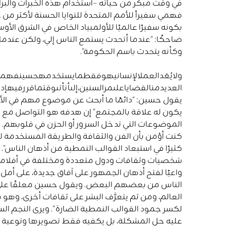
في وقت مبكر من حياته
–
استخدام هذه الخبرات والبرا
فهمي سفيراً للأمم المتحدة للنوايا الحسنة لأكثر من 
بكونه سفيرًا عالميًا للأولمبياد الخاص في الشرق الأ
ضاحكًا
:
“
عندما
أتحدث
يستمع
الناس
إلي،
ولكن
عندما
وكأنه
يتحدث
باسم
الحكومة
“
.
ولايُعَدالعملالإنسانيهوفقطمايستخدمهحسينفهمي
العديدمنالقضاياعلىمرالسنين،إلىأنأتىوقتماقررفي
يقول حسين
:
“
دائمًا
ما
أبحث
عن
موضوع
مهم
في
الأ
يكون
له
علاقة
بالمجتمع
“
إن هدفه هو التواصل مع 
الموضوعات التي تدخل السرور أو الحزن في قلوبهم
.
ي
كنت
أؤمن
بأن
الفن
والثقافة
والطريقة
المستخدمة
ل
كثيرًا
في
استبعاد
القوالب
النمطية
من
أذهان
الناس
“.
شخصيات وثقافات ودول متعددة ومختلفة في أفلامه،
واعيًا لفتح أذهان الجمهور على آفاق جديدة، على أم
الناس من بعضهم البعض
.
ويقول حسين معلقًا عل
العالم،
ومن
ثم
يتعرَّف
البشر
على
ثقافات
أخرى،
وهو
م
لكسر
جمود
القوالب
النمطية
الضارة
“.
ويرى النجم الس
عليه حل المشكلة، بل يكفيه فقط تصويرها وتوعية ال