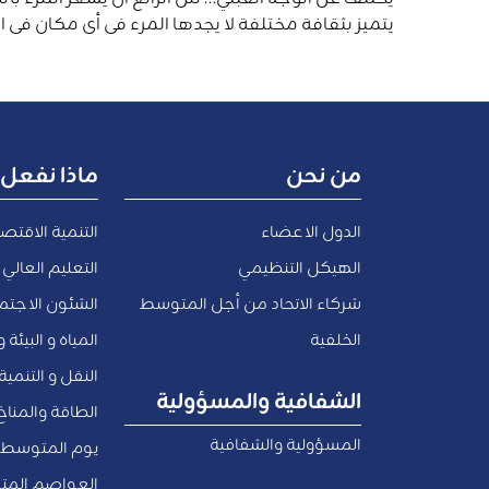
يتميز
بثقافة
مختلفة
لا
يجدها
المرء
في
أي
مكان
في
ا
من نحن
ماذا نفعل
الدول الاعضاء
التنمية الاقتص
الهيكل التنظيمي
التعليم العالي 
شركاء الاتحاد من أجل المتوسط
الشئون الاجتما
الخلفية
المياه و البيئة 
النقل و التنمي
الشفافية والمسؤولية
الطاقة والمناخ
المسؤولية والشفافية
يوم المتوسط
العواصم المت