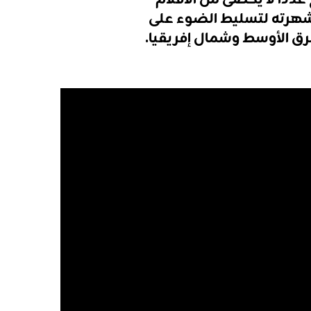
هرته
لتسليط
الضوء
على
رق
الأوسط
وشمال
إفريقيا
.