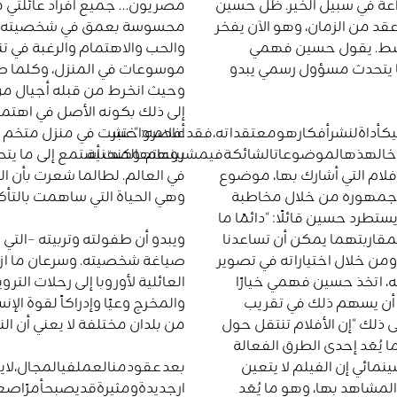
عة في سبيل الخير
.
ظل حسين
مصريون
…
جميع
أفراد
عائلتي
م
عقد من الزمان، وهو الآن يفخر
محسوسة بعمق في شخصيته، حيث
وسط
.
يقول حسين فهمي
والحب
والاهتمام
والرغبة
في
تن
يتحدث
مسؤول
رسمي
يبدو
موسوعات
في
المنزل،
وكلما
ط
وحيث انخرط من قبله أجيال م
إلى ذلك بكونه الأصل في اهتم
أفلامه
:
“
كأداةلنشرأفكارهومعتقداته،فقدعاصرواختبر
عشت
في
منزل
متخم
ب
بينهم،
وكنت
هإدخالهذهالموضوعاتالشائكةفيمشروعاتهالمهنية
.
أستمع
إلى
ما
يتح
فلام
التي
أشارك
بها،
موضوع
في
العالم
.
لطالما
شعرت
بأن
ال
جمهوره من خلال مخاطبة
وهي
الحياة
التي
ساهمت
بالتأك
ستطرد حسين قائلًا
:
“
دائمًا
ما
مقاربتهما
يمكن
أن
تساعدنا
ويبدو أن طفولته وتربيته
–
التي 
ومن خلال اختياراته في تصوير
صياغة شخصيته
.
وسرعان ما از
 اتخذ حسين فهمي خيارًا
العائلية لأوروبا إلى رحلات التر
ل أن يسهم ذلك في تقريب
والمخرج وعيًا وإدراكاً لقوة ا
ى ذلك
“
إن
الأفلام
تنتقل
حول
من بلدان مختلفة لا يعني أن ا
ا
يُعَد
إحدى
الطرق
الفعالة
ينمائي إن الفيلم لا يتعين
بعدعقودمنالعملفيالمجال،لايب
مشاهد بها، وهو ما يُعَد
ارجديدةومثيرةقديصبحأمرًاصعب