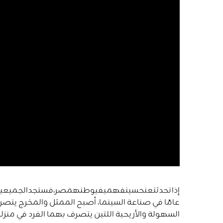
إذاتحدثتعنحسينفهميفيوطنهمصر،فستجدالجميعي
عامًا في صناعة السينما، أصبح الممثل والمخرج يتصرف
السهولة والأريحية اللتين يتصرف بهما الفرد في منزل