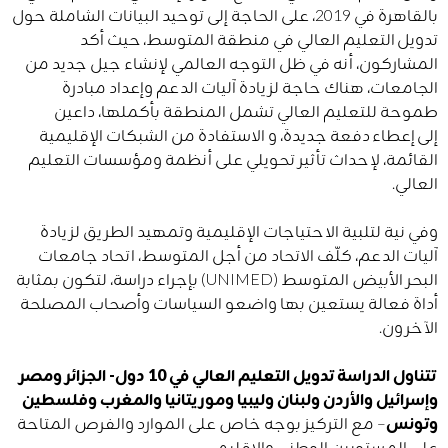
بالقاهرة في 2019، على الحاجة إلى توحيد البيانات الشاملة حول
تدويل التعليم العالي في منطقة المتوسط، حيث أكد
المشاركون، أنه في ظل التوجه العالمي لإنشاء جيل جديد من
الجامعات، هناك حاجة لزيادة آليات الدعم وإعداد مبادرة
طموحة للتعليم العالي تشمل المنطقة ​​بأكملها، داعين
إلى إعطاء دفعة جديدة، و الاستفادة من الشبكات الإقليمية
القائمة، لإحداث تأثير تحويلي على أنظمة ومؤسسات التعليم
العالي.
وفي نية لتلبية الاحتياجات الإقليمية وتمهيد الطريق لزيادة
آليات الدعم، كلّف الاتحاد من أجل المتوسط، اتحاد جامعات
البحر الأبيض المتوسط ​​(
UNIMED
) بإجراء دراسة، لتكون بمثابة
أداة فعالة يستعين بها واضعو السياسات وأصحاب المصلحة
الآخرون.
تتناول الدراسة تدويل التعليم العالي في 10 دول- الجزائر ومصر
وإسرائيل والأردن ولبنان وليبيا وموريتانيا والمغرب وفلسطين
وتونس
– مع التركيز بوجه خاص على الموارد والفرص المتاحة
على المستويين الوطني والإقليمي.