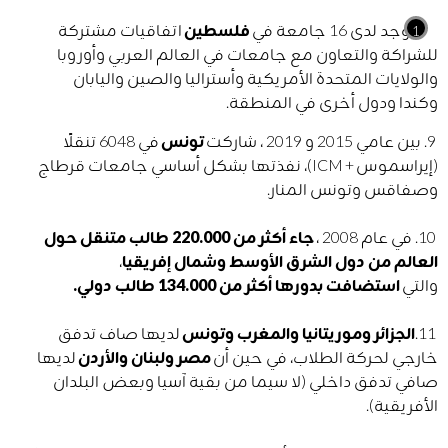
يوجد لدى 16 جامعة في
فلسطين
اتفاقيات مشتركة
للشراكة والتعاون مع جامعات في العالم العربي وأوروبا
والولايات المتحدة الأمريكية وأستراليا والصين واليابان
وكندا ودول أخرى في المنطقة.
9. بين عامي 2015 و 2019 ، شاركت
تونس
في 6048 تنقلًا
(إيراسموس +
ICM
)، نفذتها بشكل أساسي جامعات قرطاج
وصفاقس وتونس المنار.
10. في عام 2008 ،
جاء أكثر من 220.000 طالب متنقل حول
العالم من دول الشرق الأوسط وشمال إفريقيا
،
والتي
استضافت بدورها أكثر من 134.000 طالب دولي.
11.
الجزائر وموريتانيا والمغرب وتونس
لديها صاف تدفق
خارجي لحركة الطلاب، في حين أن
مصر ولبنان والأردن
لديها
صافي تدفق داخلي (لا سيما من بقية آسيا وبعض البلدان
الأفريقية).