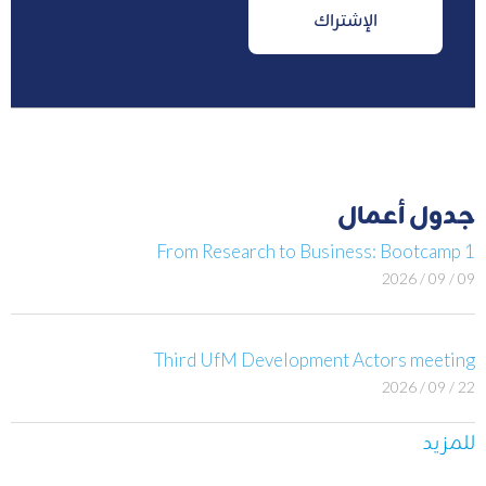
جدول أعمال
From Research to Business: Bootcamp 1
09 / 09 / 2026
Third UfM Development Actors meeting
22 / 09 / 2026
للمزيد