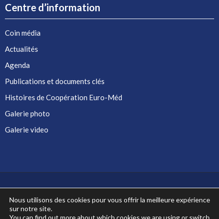
Centre d’information
Coin média
Actualités
Agenda
Publications et documents clés
Histoires de Coopération Euro-Méd
Galerie photo
Galerie video
Nous utilisons des cookies pour vous offrir la meilleure expérience
sur notre site.
Co-financé par l'Union européenne
You can find out more about which cookies we are using or switch